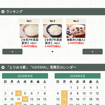
ランキング
No.1
No.2
No.3
【令和7年度産
【令和7年度産
禄穀米(3個入)
新米】<br>
新米】<br>
2,400円(税込)
3,480円(税込)
4,480円(税込)
<
>
「とりみそ家」「GOTANG」営業日カレンダー
2026年8月
2026年9月
日
月
火
水
木
金
土
日
月
火
水
木
金
土
1
1
2
3
4
5
2
3
4
5
6
7
8
6
7
8
9
10
11
12
9
10
11
12
13
14
15
13
14
15
16
17
18
19