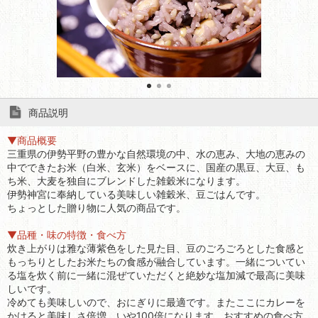
商品説明
▼商品概要
三重県の伊勢平野の豊かな自然環境の中、水の恵み、大地の恵みの
中でできたお米（白米、玄米）をベースに、国産の黒豆、大豆、も
ち米、大麦を独自にブレンドした雑穀米になります。
伊勢神宮に奉納している美味しい雑穀米、豆ごはんです。
ちょっとした贈り物に人気の商品です。
▼品種・味の特徴・食べ方
炊き上がりは雅な薄紫色をした見た目、豆のごろごろとした食感と
もっちりとしたお米たちの食感が融合しています。一緒についてい
る塩を炊く前に一緒に混ぜていただくと絶妙な塩加減で最高に美味
しいです。
冷めても美味しいので、おにぎりに最適です。またここにカレーを
かけると美味しさ倍増、いや100倍になります。おすすめの食べ方