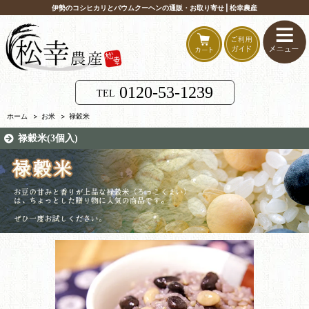
伊勢のコシヒカリとバウムクーヘンの通販・お取り寄せ | 松幸農産
0120-53-1239
TEL
ホーム
>
お米
>
禄穀米
禄穀米(3個入)