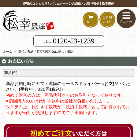
伊勢のコシヒカリとバウムクーヘンの通販・お取り寄せ | 松幸農産
0120-53-1239
TEL
ホーム
>
支払 / 配送 / 特定商取引法に基づく表記
お支払い方法
商品代引
商品お届け時にヤマト運輸のセールスドライバーへお支払いくだ
さい。(手数料：330円(税込))
初めて購入の方は、商品代引きでのお取引となっております。
※初回購入の方は代引手数料は当社が負担いたします。
システム上、代引き手数料が「決済手数料」として計算されてお
りますが当社が負担しますのでご了承願います。