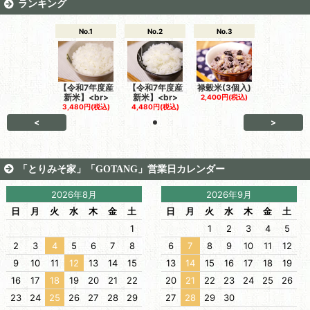
ランキング
No.1
No.2
No.3
【令和7年度産
【令和7年度産
禄穀米(3個入)
新米】<br>
新米】<br>
2,400円(税込)
3,480円(税込)
4,480円(税込)
<
>
「とりみそ家」「GOTANG」営業日カレンダー
2026年8月
2026年9月
日
月
火
水
木
金
土
日
月
火
水
木
金
土
1
1
2
3
4
5
2
3
4
5
6
7
8
6
7
8
9
10
11
12
9
10
11
12
13
14
15
13
14
15
16
17
18
19
16
17
18
19
20
21
22
20
21
22
23
24
25
26
23
24
25
26
27
28
29
27
28
29
30