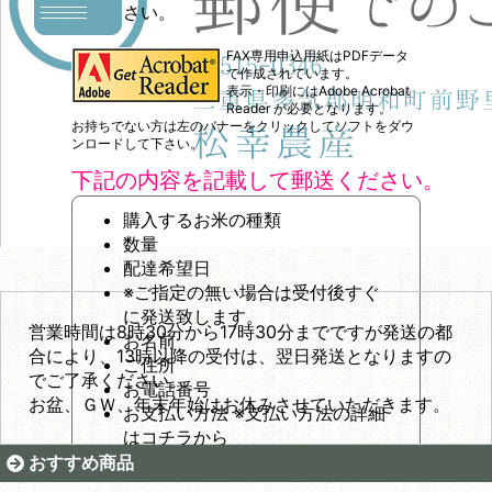
さい。
FAX専用申込用紙はPDFデータ
で作成されています。
表示・印刷にはAdobe Acrobat
Reader が必要となります。
お持ちでない方は左のバナーをクリックしてソフトをダウ
ンロードして下さい。
下記の内容を記載して郵送ください。
購入するお米の種類
数量
配達希望日
※ご指定の無い場合は受付後すぐ
に発送致します。
営業時間は8時30分から17時30分までですが発送の都
お名前
合により、13時以降の受付は、翌日発送となりますの
ご住所
でご了承ください。
お電話番号
お盆、ＧＷ、年末年始はお休みさせていただきます。
お支払い方法
※支払い方法の詳細
は
コチラ
から
おすすめ商品