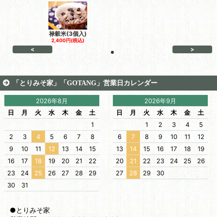
禄穀米(3個入)
2,400円(税込)
<
>
「とりみそ家」「GOTANG」営業日カレンダー
2026年8月
2026年9月
日
月
火
水
木
金
土
日
月
火
水
木
金
土
1
1
2
3
4
5
2
3
4
5
6
7
8
6
7
8
9
10
11
12
9
10
11
12
13
14
15
13
14
15
16
17
18
19
16
17
18
19
20
21
22
20
21
22
23
24
25
26
23
24
25
26
27
28
29
27
28
29
30
30
31
●とりみそ家